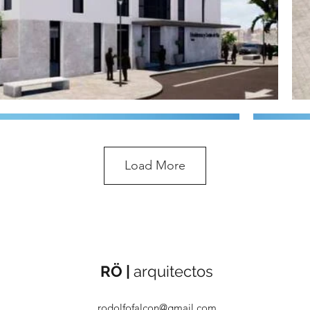
Load More
RÖ |
arquitectos
rodolfofalcon@gmail.com