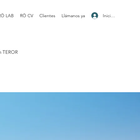
Iniciar sesión
RÖ LAB
RÖ CV
Clientes
Llámanos ya
en TEROR